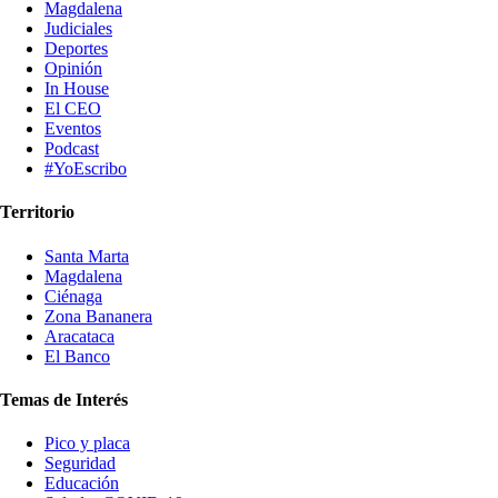
Magdalena
Judiciales
Deportes
Opinión
In House
El CEO
Eventos
Podcast
#YoEscribo
Territorio
Santa Marta
Magdalena
Ciénaga
Zona Bananera
Aracataca
El Banco
Temas de Interés
Pico y placa
Seguridad
Educación