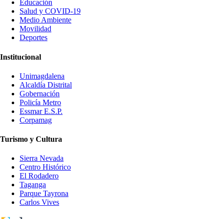
Educación
Salud y COVID-19
Medio Ambiente
Movilidad
Deportes
Institucional
Unimagdalena
Alcaldía Distrital
Gobernación
Policía Metro
Essmar E.S.P.
Corpamag
Turismo y Cultura
Sierra Nevada
Centro Histórico
El Rodadero
Taganga
Parque Tayrona
Carlos Vives