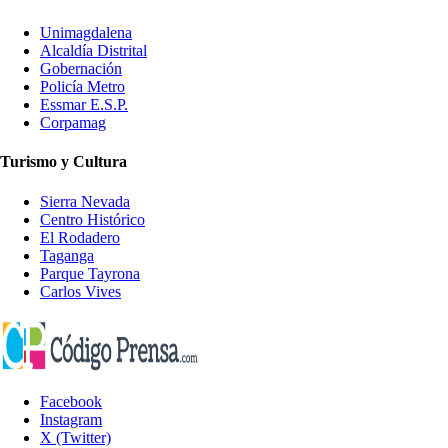
Unimagdalena
Alcaldía Distrital
Gobernación
Policía Metro
Essmar E.S.P.
Corpamag
Turismo y Cultura
Sierra Nevada
Centro Histórico
El Rodadero
Taganga
Parque Tayrona
Carlos Vives
Facebook
Instagram
X (Twitter)