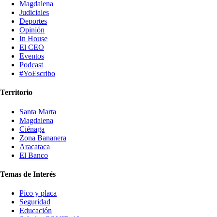
Magdalena
Judiciales
Deportes
Opinión
In House
El CEO
Eventos
Podcast
#YoEscribo
Territorio
Santa Marta
Magdalena
Ciénaga
Zona Bananera
Aracataca
El Banco
Temas de Interés
Pico y placa
Seguridad
Educación