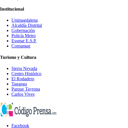
Institucional
Unimagdalena
Alcaldía Distrital
Gobernación
Policía Metro
Essmar E.S.P.
Corpamag
Turismo y Cultura
Sierra Nevada
Centro Histórico
El Rodadero
Taganga
Parque Tayrona
Carlos Vives
Facebook