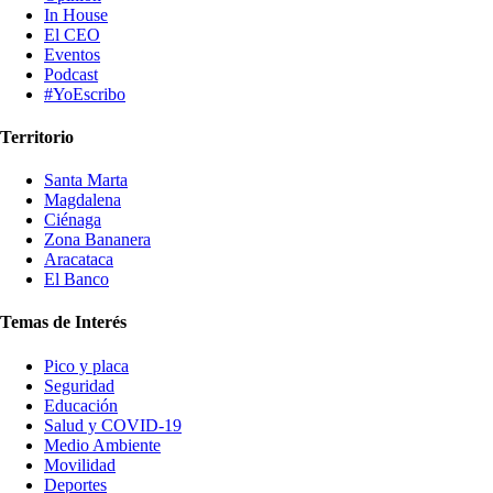
In House
El CEO
Eventos
Podcast
#YoEscribo
Territorio
Santa Marta
Magdalena
Ciénaga
Zona Bananera
Aracataca
El Banco
Temas de Interés
Pico y placa
Seguridad
Educación
Salud y COVID-19
Medio Ambiente
Movilidad
Deportes