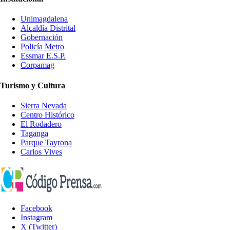
Unimagdalena
Alcaldía Distrital
Gobernación
Policía Metro
Essmar E.S.P.
Corpamag
Turismo y Cultura
Sierra Nevada
Centro Histórico
El Rodadero
Taganga
Parque Tayrona
Carlos Vives
Facebook
Instagram
X (Twitter)