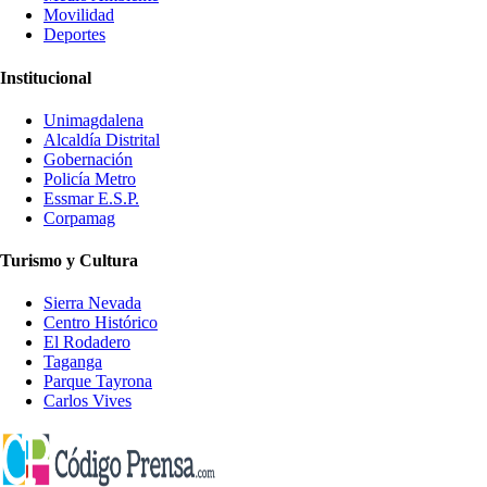
Movilidad
Deportes
Institucional
Unimagdalena
Alcaldía Distrital
Gobernación
Policía Metro
Essmar E.S.P.
Corpamag
Turismo y Cultura
Sierra Nevada
Centro Histórico
El Rodadero
Taganga
Parque Tayrona
Carlos Vives