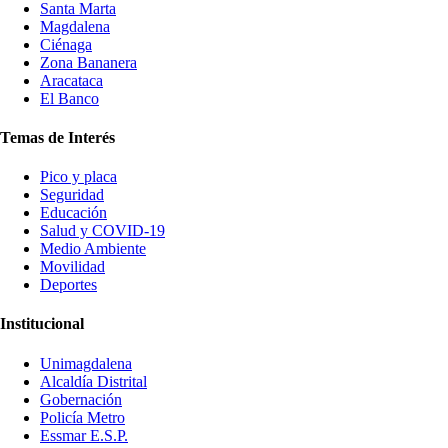
Santa Marta
Magdalena
Ciénaga
Zona Bananera
Aracataca
El Banco
Temas de Interés
Pico y placa
Seguridad
Educación
Salud y COVID-19
Medio Ambiente
Movilidad
Deportes
Institucional
Unimagdalena
Alcaldía Distrital
Gobernación
Policía Metro
Essmar E.S.P.