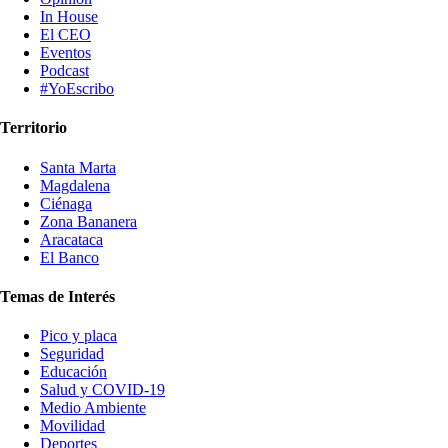
In House
El CEO
Eventos
Podcast
#YoEscribo
Territorio
Santa Marta
Magdalena
Ciénaga
Zona Bananera
Aracataca
El Banco
Temas de Interés
Pico y placa
Seguridad
Educación
Salud y COVID-19
Medio Ambiente
Movilidad
Deportes