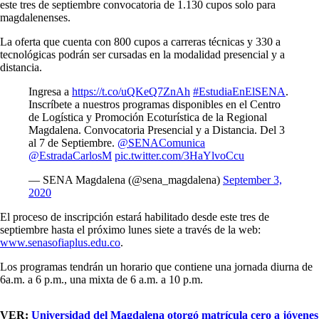
este tres de septiembre convocatoria de 1.130 cupos solo para
magdalenenses.
La oferta que cuenta con 800 cupos a carreras técnicas y 330 a
tecnológicas podrán ser cursadas en la modalidad presencial y a
distancia.
Ingresa a
https://t.co/uQKeQ7ZnAh
#EstudiaEnElSENA
.
Inscríbete a nuestros programas disponibles en el Centro
de Logística y Promoción Ecoturística de la Regional
Magdalena. Convocatoria Presencial y a Distancia. Del 3
al 7 de Septiembre.
@SENAComunica
@EstradaCarlosM
pic.twitter.com/3HaYlvoCcu
— SENA Magdalena (@sena_magdalena)
September 3,
2020
El proceso de inscripción estará habilitado desde este tres de
septiembre hasta el próximo lunes siete a través de la web:
www.senasofiaplus.edu.co
.
Los programas tendrán un horario que contiene una jornada diurna de
6a.m. a 6 p.m., una mixta de 6 a.m. a 10 p.m.
VER:
Universidad del Magdalena otorgó matrícula cero a jóvenes