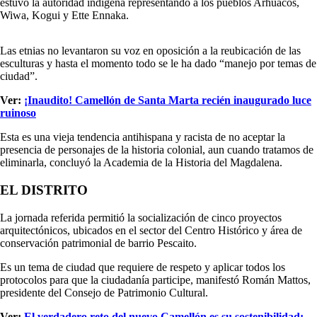
estuvo la autoridad indígena representando a los pueblos Arhuacos,
Wiwa, Kogui y Ette Ennaka.
Las etnias no levantaron su voz en oposición a la reubicación de las
esculturas y hasta el momento todo se le ha dado “manejo por temas de
ciudad”.
Ver:
¡Inaudito! Camellón de Santa Marta recién inaugurado luce
ruinoso
Esta es una vieja tendencia antihispana y racista de no aceptar la
presencia de personajes de la historia colonial, aun cuando tratamos de
eliminarla, concluyó la Academia de la Historia del Magdalena.
EL DISTRITO
La jornada referida permitió la socialización de cinco proyectos
arquitectónicos, ubicados en el sector del Centro Histórico y área de
conservación patrimonial de barrio Pescaito.
Es un tema de ciudad que requiere de respeto y aplicar todos los
protocolos para que la ciudadanía participe, manifestó Román Mattos,
presidente del Consejo de Patrimonio Cultural.
Ver:
El verdadero reto del nuevo Camellón es su sostenibilidad: