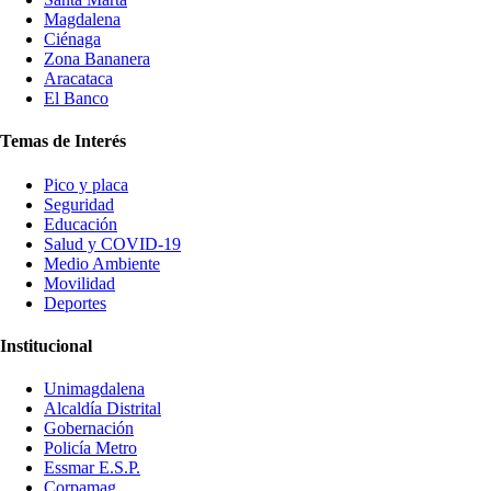
Magdalena
Ciénaga
Zona Bananera
Aracataca
El Banco
Temas de Interés
Pico y placa
Seguridad
Educación
Salud y COVID-19
Medio Ambiente
Movilidad
Deportes
Institucional
Unimagdalena
Alcaldía Distrital
Gobernación
Policía Metro
Essmar E.S.P.
Corpamag