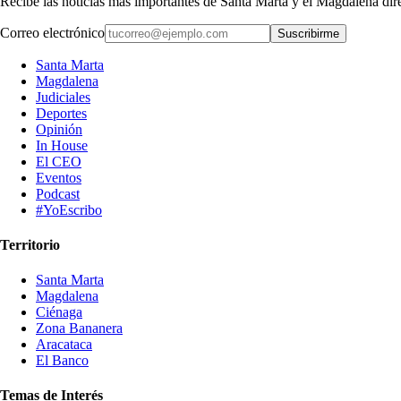
Recibe las noticias más importantes de Santa Marta y el Magdalena di
Correo electrónico
Suscribirme
Santa Marta
Magdalena
Judiciales
Deportes
Opinión
In House
El CEO
Eventos
Podcast
#YoEscribo
Territorio
Santa Marta
Magdalena
Ciénaga
Zona Bananera
Aracataca
El Banco
Temas de Interés