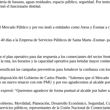
ria de basuras, aguas residuales, espacio público, seguridad. Por instr
mó el funcionario distrital.
 el Mercado Público y por eso instó a entidades como Atesa y Essmar a 
40 días a la Empresa de Servicios Públicos de Santa Marta -Essmar- par
el plan operativo para dar respuesta a los comerciantes del sector fren
la ruta, los horarios y la capacidad operativa para brindar mayor contin
tensificará las campañas preventivas para fortalecer la confianza con lo
disposición del Gobierno de Carlos Pinedo. “Sabemos que el Mercado Pú
o un nuevo renacer con este PMU y por eso agradecemos al alcalde por
, expresó: “Queremos agradecer de forma puntual al alcalde por haber s
de Gobierno, Movilidad, Planeación, Desarrollo Económico, Seguridad, C
 servicios públicos, representantes de la Unión Nacional de Comerciant