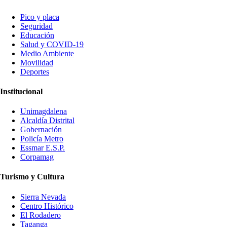
Pico y placa
Seguridad
Educación
Salud y COVID-19
Medio Ambiente
Movilidad
Deportes
Institucional
Unimagdalena
Alcaldía Distrital
Gobernación
Policía Metro
Essmar E.S.P.
Corpamag
Turismo y Cultura
Sierra Nevada
Centro Histórico
El Rodadero
Taganga