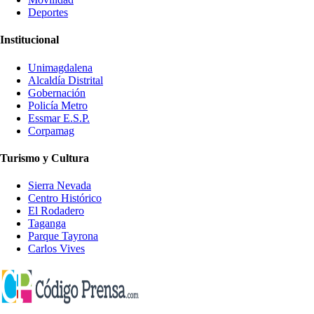
Deportes
Institucional
Unimagdalena
Alcaldía Distrital
Gobernación
Policía Metro
Essmar E.S.P.
Corpamag
Turismo y Cultura
Sierra Nevada
Centro Histórico
El Rodadero
Taganga
Parque Tayrona
Carlos Vives