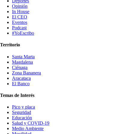
Deportes
Opinión
In House
El CEO
Eventos
Podcast
#YoEscribo
Territorio
Santa Marta
Magdalena
Ciénaga
Zona Bananera
Aracataca
El Banco
Temas de Interés
Pico y placa
Seguridad
Educación
Salud y COVID-19
Medio Ambiente
Movilidad