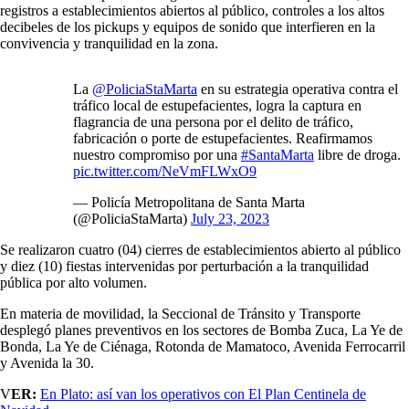
registros a establecimientos abiertos al público, controles a los altos
decibeles de los pickups y equipos de sonido que interfieren en la
convivencia y tranquilidad en la zona.
La
@PoliciaStaMarta
en su estrategia operativa contra el
tráfico local de estupefacientes, logra la captura en
flagrancia de una persona por el delito de tráfico,
fabricación o porte de estupefacientes. Reafirmamos
nuestro compromiso por una
#SantaMarta
libre de droga.
pic.twitter.com/NeVmFLWxO9
— Policía Metropolitana de Santa Marta
(@PoliciaStaMarta)
July 23, 2023
Se realizaron cuatro (04) cierres de establecimientos abierto al público
y diez (10) fiestas intervenidas por perturbación a la tranquilidad
pública por alto volumen.
En materia de movilidad, la Seccional de Tránsito y Transporte
desplegó planes preventivos en los sectores de Bomba Zuca, La Ye de
Bonda, La Ye de Ciénaga, Rotonda de Mamatoco, Avenida Ferrocarril
y Avenida la 30.
V
ER:
En Plato: así van los operativos con El Plan Centinela de