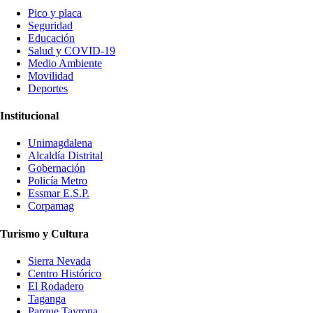
Pico y placa
Seguridad
Educación
Salud y COVID-19
Medio Ambiente
Movilidad
Deportes
Institucional
Unimagdalena
Alcaldía Distrital
Gobernación
Policía Metro
Essmar E.S.P.
Corpamag
Turismo y Cultura
Sierra Nevada
Centro Histórico
El Rodadero
Taganga
Parque Tayrona