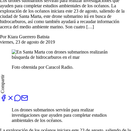
Los drones submarinos servirán para realizar investigaciones que
ayuden para completar estudios ambientales de los océanos. La
exploración de los océanos iniciara este 23 de agosto, saliendo de la
ciudad de Santa Marta, este drone submarino irá en busca de
hidrocarburos, así como también ayudará a recaudar información
acerca del medio ambiente marino. Son cuatro […]
Por Kiara Guerrero Batista
viernes, 23 de agosto de 2019
Foto obtenida por Caracol Radio.
Compartir
Los drones submarinos servirán para realizar
investigaciones que ayuden para completar estudios
ambientales de los océanos.
La exploración de los océanos iniciara este 23 de agosto, saliendo de la