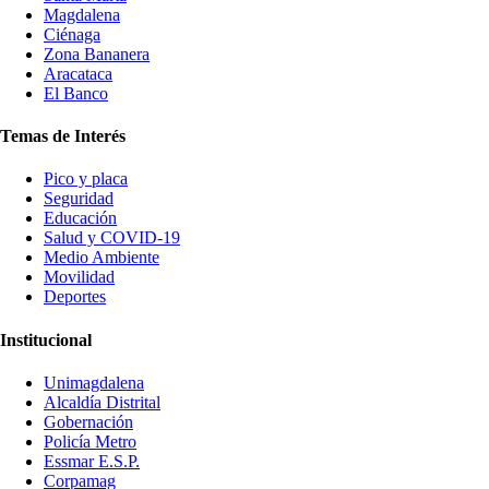
Magdalena
Ciénaga
Zona Bananera
Aracataca
El Banco
Temas de Interés
Pico y placa
Seguridad
Educación
Salud y COVID-19
Medio Ambiente
Movilidad
Deportes
Institucional
Unimagdalena
Alcaldía Distrital
Gobernación
Policía Metro
Essmar E.S.P.
Corpamag