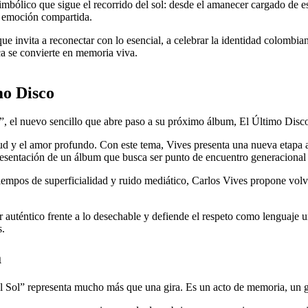
mbólico que sigue el recorrido del sol: desde el amanecer cargado de e
n emoción compartida.
ue invita a reconectar con lo esencial, a celebrar la identidad colombi
ca se convierte en memoria viva.
mo Disco
”, el nuevo sencillo que abre paso a su próximo álbum, El Último Disc
d y el amor profundo. Con este tema, Vives presenta una nueva etapa ar
 presentación de un álbum que busca ser punto de encuentro generacional
empos de superficialidad y ruido mediático, Carlos Vives propone volver
r auténtico frente a lo desechable y defiende el respeto como lenguaje u
s.
a
l Sol” representa mucho más que una gira. Es un acto de memoria, un ge