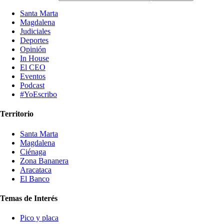
Santa Marta
Magdalena
Judiciales
Deportes
Opinión
In House
El CEO
Eventos
Podcast
#YoEscribo
Territorio
Santa Marta
Magdalena
Ciénaga
Zona Bananera
Aracataca
El Banco
Temas de Interés
Pico y placa