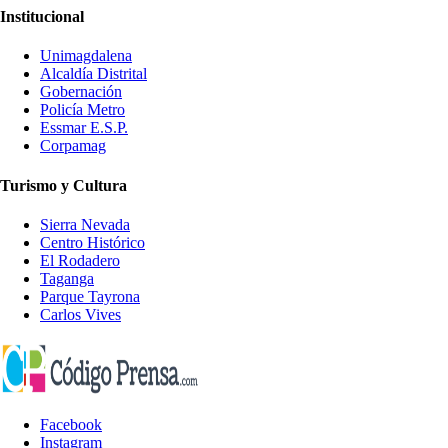
Institucional
Unimagdalena
Alcaldía Distrital
Gobernación
Policía Metro
Essmar E.S.P.
Corpamag
Turismo y Cultura
Sierra Nevada
Centro Histórico
El Rodadero
Taganga
Parque Tayrona
Carlos Vives
Facebook
Instagram