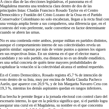
A cinco días de las elecciones legislativas, el panorama en el
Magdalena muestra una tendencia clara dentro de dos de las
principales listas: Chadán Francisco Rosado Taylor en el Centro
Democrático y Franklin del Cristo Lozano de la Ossa en el Partido
Conservador Colombiano no solo encabezan, llegan a la recta final con
una ventaja amplia frente a sus compañeros, una diferencia que, en el
contexto del voto preferente, suele convertirse en factor determinante
cuando se abren las urnas.
No es una contienda entre ambos, porque militan en partidos distintos,
aunque el comportamiento interno de sus colectividades revela un
patrón similar: superan por más de veinte puntos a quienes los siguen
en sus respectivas listas. En un sistema en el que el elector marca
candidato y no solo partido, esa distancia no es un detalle estadístico,
es una señal concreta de quién tiene mayores probabilidades de
capitalizar la votación si la colectividad alcanza el umbral requerido.
En el Centro Democrático, Rosado registra 45,7 % de intención de
voto dentro de su lista, muy por encima de María Claudia Pacheco
Aarón, que aparece con 20,9 %, y de Isis Margarita Navarro Cera con
19,3 %, mientras los demás aspirantes quedan en rangos inferiores.
Esa brecha le permite llegar a la jornada electoral con control claro del
escenario interno, lo que en la práctica significa que, si el partido logra
asegurar una curul en el Magdalena, su nombre es el que concentra