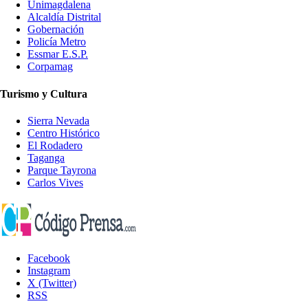
Unimagdalena
Alcaldía Distrital
Gobernación
Policía Metro
Essmar E.S.P.
Corpamag
Turismo y Cultura
Sierra Nevada
Centro Histórico
El Rodadero
Taganga
Parque Tayrona
Carlos Vives
Facebook
Instagram
X (Twitter)
RSS