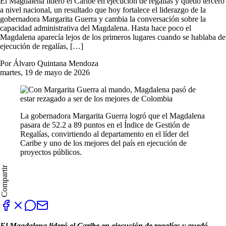
El Magdalena lideró el Caribe en ejecución de regalías y quedó tercero
a nivel nacional, un resultado que hoy fortalece el liderazgo de la
gobernadora Margarita Guerra y cambia la conversación sobre la
capacidad administrativa del Magdalena. Hasta hace poco el
Magdalena aparecía lejos de los primeros lugares cuando se hablaba de
ejecución de regalías, […]
Por Álvaro Quintana Mendoza
martes, 19 de mayo de 2026
La gobernadora Margarita Guerra logró que el Magdalena
pasara de 52.2 a 89 puntos en el Índice de Gestión de
Regalías, convirtiendo al departamento en el líder del
Caribe y uno de los mejores del país en ejecución de
proyectos públicos.
Compartir
El Magdalena lideró el Caribe en ejecución de regalías y quedó