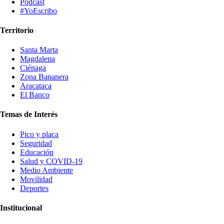
Podcast
#YoEscribo
Territorio
Santa Marta
Magdalena
Ciénaga
Zona Bananera
Aracataca
El Banco
Temas de Interés
Pico y placa
Seguridad
Educación
Salud y COVID-19
Medio Ambiente
Movilidad
Deportes
Institucional