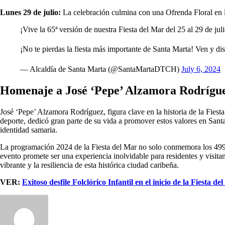
Lunes 29 de julio:
La celebración culmina con una Ofrenda Floral en l
¡Vive la 65ª versión de nuestra Fiesta del Mar del 25 al 29 de jul
¡No te pierdas la fiesta más importante de Santa Marta! Ven y dis
— Alcaldía de Santa Marta (@SantaMartaDTCH)
July 6, 2024
Homenaje a José ‘Pepe’ Alzamora Rodrígu
José ‘Pepe’ Alzamora Rodríguez, figura clave en la historia de la Fies
deporte, dedicó gran parte de su vida a promover estos valores en Sant
identidad samaria.
La programación 2024 de la Fiesta del Mar no solo conmemora los 499 año
evento promete ser una experiencia inolvidable para residentes y visita
vibrante y la resiliencia de esta histórica ciudad caribeña.
VER:
Exitoso desfile Folclórico Infantil en el inicio de la Fiesta de