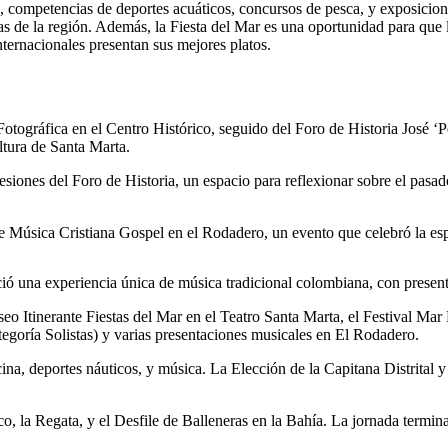
s, competencias de deportes acuáticos, concursos de pesca, y exposicione
as de la región. Además, la Fiesta del Mar es una oportunidad para que l
ternacionales presentan sus mejores platos.
Fotográfica en el Centro Histórico, seguido del Foro de Historia José 
ultura de Santa Marta.
siones del Foro de Historia, un espacio para reflexionar sobre el pasado
Música Cristiana Gospel en el Rodadero, un evento que celebró la espir
ó una experiencia única de música tradicional colombiana, con present
seo Itinerante Fiestas del Mar en el Teatro Santa Marta, el Festival Mar
egoría Solistas) y varias presentaciones musicales en El Rodadero.
a, deportes náuticos, y música. La Elección de la Capitana Distrital y 
co, la Regata, y el Desfile de Balleneras en la Bahía. La jornada termi