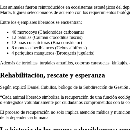
Los animales fueron reintroducidos en ecosistemas estratégicos del dep
Marta, lugares seleccionados de acuerdo con los requerimientos biológi
Entre los ejemplares liberados se encuentran:
40 morrocoys (Chelonoides carbonaria)
12 babillas (Caiman crocodilus fuscus)
12 boas constrictoras (Boa constrictor)
8 monos cabeciblancos (Cebus albifrons)
4 periquitos mangueros (Brotogeris jugularis)
Además de tortolitas, turpiales amarillos, cotorras carasucias, kinkajús,
Rehabilitación, rescate y esperanza
Según explicó Daniel Cubillos, biólogo de la Subdirección de Gestión 
“Cada animal liberado simboliza la recuperación de una función ecológic
o entregados voluntariamente por ciudadanos comprometidos con la co
El proceso de recuperación no solo implica atención médica y nutricion
de la dependencia humana.
La historia de los monos cabeciblancos: una 