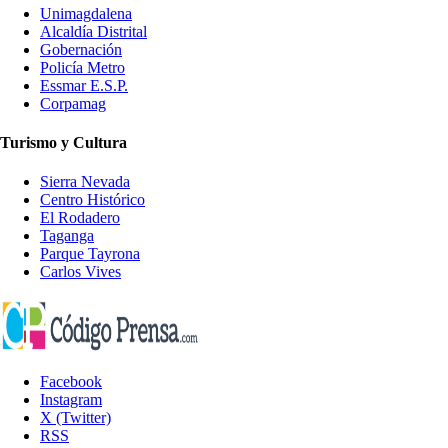
Unimagdalena
Alcaldía Distrital
Gobernación
Policía Metro
Essmar E.S.P.
Corpamag
Turismo y Cultura
Sierra Nevada
Centro Histórico
El Rodadero
Taganga
Parque Tayrona
Carlos Vives
Facebook
Instagram
X (Twitter)
RSS