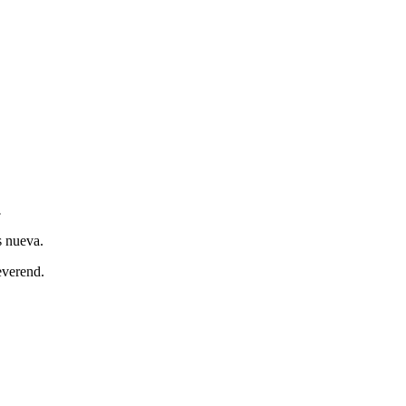
.
s nueva.
everend.