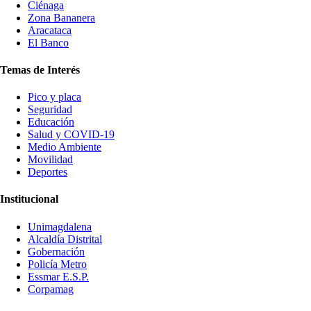
Ciénaga
Zona Bananera
Aracataca
El Banco
Temas de Interés
Pico y placa
Seguridad
Educación
Salud y COVID-19
Medio Ambiente
Movilidad
Deportes
Institucional
Unimagdalena
Alcaldía Distrital
Gobernación
Policía Metro
Essmar E.S.P.
Corpamag