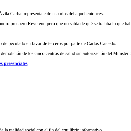
Ávila Carbal represéntate de usuarios del aquel entonces.
andro prospero Reverend pero que no sabía de qué se trataba lo que hab
to de peculado en favor de terceros por parte de Carlos Caicedo.
molición de los cinco centros de salud sin autorización del Ministerio 
s presenciales
la realidad social con el fin del equilibrio informativo.