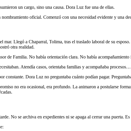
sumieron un cargo, sino una causa. Dora Luz fue una de ellas.
n nombramiento oficial. Comenzó con una necesidad evidente y una dec
 mar. Llegó a Chaparral, Tolima, tras el traslado laboral de su esposo
mostró otra realidad.
ensor de Familia. No había orientación clara. No había acompañamiento 
ecesitaban. Atendía casos, orientaba familias y acompañaba procesos… 
bor constante. Dora Luz no preguntaba cuánto podían pagar. Preguntab
romiso no era ocasional, era profundo. La animaron a postularse formal
écadas.
tarde. No se archiva en expedientes ni se apaga al cerrar una puerta. Es 
e: