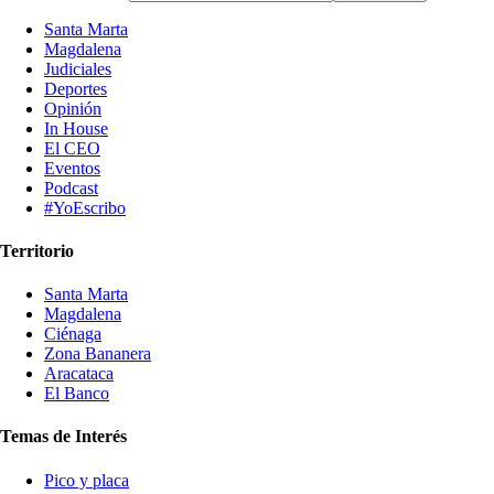
Santa Marta
Magdalena
Judiciales
Deportes
Opinión
In House
El CEO
Eventos
Podcast
#YoEscribo
Territorio
Santa Marta
Magdalena
Ciénaga
Zona Bananera
Aracataca
El Banco
Temas de Interés
Pico y placa