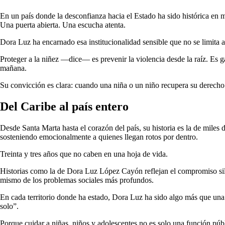
En un país donde la desconfianza hacia el Estado ha sido histórica en m
Una puerta abierta. Una escucha atenta.
Dora Luz ha encarnado esa institucionalidad sensible que no se limita a
Proteger a la niñez —dice— es prevenir la violencia desde la raíz. Es ga
mañana.
Su convicción es clara: cuando una niña o un niño recupera su derecho a
Del Caribe al país entero
Desde Santa Marta hasta el corazón del país, su historia es la de miles
sosteniendo emocionalmente a quienes llegan rotos por dentro.
Treinta y tres años que no caben en una hoja de vida.
Historias como la de Dora Luz López Cayón reflejan el compromiso silen
mismo de los problemas sociales más profundos.
En cada territorio donde ha estado, Dora Luz ha sido algo más que una f
solo”.
Porque cuidar a niñas, niños y adolescentes no es solo una función públic