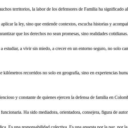
uchos territorios, la labor de los defensores de Familia ha significado 
 aplicar la ley, sino que entiende contextos, escucha historias y acompa
rantizar que los derechos no sean promesas, sino realidades cotidianas. 
 estudiar, a vivir sin miedo, a crecer en un entorno seguro, no solo ca
 de kilómetros recorridos no solo en geografía, sino en experiencias hum
cioso y constante de quienes ejercen la defensa de familia en Colombia.
uncionaria. Ha sido mediadora, orientadora, consejera, figura de autori
a. Es una responsabilidad colectiva. Es una apuesta por la paz, por la ju