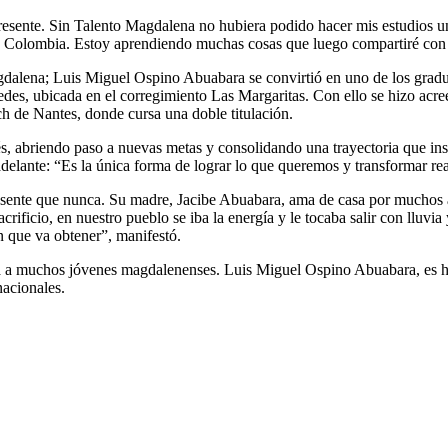
ente. Sin Talento Magdalena no hubiera podido hacer mis estudios unive
e Colombia. Estoy aprendiendo muchas cosas que luego compartiré con el
gdalena; Luis Miguel Ospino Abuabara se convirtió en uno de los grad
des, ubicada en el corregimiento Las Margaritas. Con ello se hizo acree
ch de Nantes, donde cursa una doble titulación.
és, abriendo paso a nuevas metas y consolidando una trayectoria que i
adelante: “Es la única forma de lograr lo que queremos y transformar rea
resente que nunca. Su madre, Jacibe Abuabara, ama de casa por muchos 
icio, en nuestro pueblo se iba la energía y le tocaba salir con lluvia 
n que va obtener”, manifestó.
eriza a muchos jóvenes magdalenenses. Luis Miguel Ospino Abuabara, es 
nacionales.