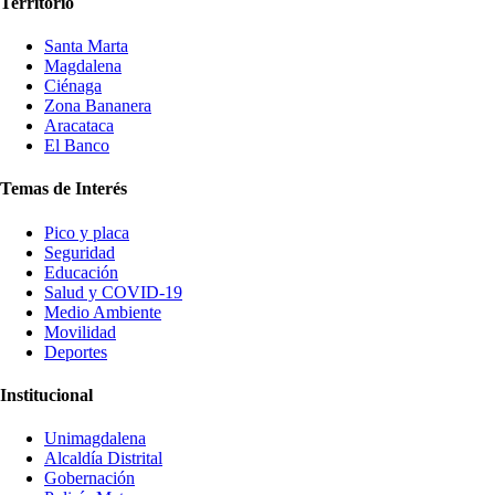
Territorio
Santa Marta
Magdalena
Ciénaga
Zona Bananera
Aracataca
El Banco
Temas de Interés
Pico y placa
Seguridad
Educación
Salud y COVID-19
Medio Ambiente
Movilidad
Deportes
Institucional
Unimagdalena
Alcaldía Distrital
Gobernación