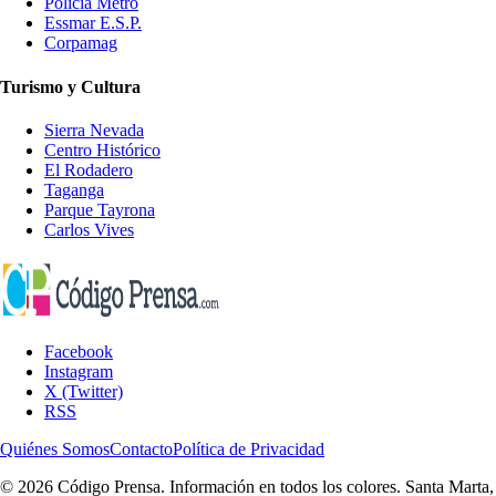
Policía Metro
Essmar E.S.P.
Corpamag
Turismo y Cultura
Sierra Nevada
Centro Histórico
El Rodadero
Taganga
Parque Tayrona
Carlos Vives
Facebook
Instagram
X (Twitter)
RSS
Quiénes Somos
Contacto
Política de Privacidad
© 2026 Código Prensa. Información en todos los colores. Santa Marta