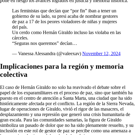
pone en riesgo los avances logrados en justicia y memoria histórica.
Las feministas que decían que “por fin” iban a tener un
gobierno de su lado, su presi acaba de nombrar gestores
de paz a 17 de los peores violadores de niñas y mujeres
del país.
Un cerdo como Hernán Giraldo incluso las violaba en las
cárceles.
“Seguras nos queremos” decían…
— Vanessa Alessandra (@valeexav)
November 12, 2024
Implicaciones para la región y memoria
colectiva
El caso de Hernán Giraldo no solo ha reavivado el debate sobre el
papel de los exparamilitares en el proceso de paz, sino que también ha
puesto en el centro de atención a Santa Marta, una ciudad que ha sido
históricamente afectada por el conflicto. La región de la Sierra Nevada,
lugar de operaciones de Giraldo, vivió el rigor de las masacres, el
desplazamiento y una represión que generó una crisis humanitaria de
gran escala. Para las comunidades samarias, la figura de Giraldo
simboliza un pasado de dolor que no ha sido plenamente resuelto, y su
inclusión en este rol de gestor de paz se percibe como una amenaza a