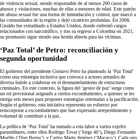
de violencia sexual, siendo responsable de al menos 200 casos de
abusos y violaciones, muchas de ellas a menores de edad. Este patrón
de abuso sexual fue una forma de intimidación y control, que marcó a
las comunidades de la región y dejó cicatrices profundas. En 2008,
Giraldo fue extraditado a Estados Unidos, donde enfrentó cargos
relacionados con narcotráfico, y tras su regreso a Colombia en 2021,
su prontuario sigue siendo una herida abierta para las víctimas.
‘Paz Total’ de Petro: reconciliación y
segunda oportunidad
El gobierno del presidente Gustavo Petro ha planteado la ‘Paz Total’
como una estrategia inclusiva que convoca a actores armados de
diversa índole a colaborar en el desmantelamiento de estructuras
criminales. En este contexto, la figura del ‘gestor de paz’ surge como
un rol provisional asignado a ciertos excombatientes, a quienes se les
otorga seis meses para proponer estrategias orientadas a la pacificación.
Según el gobierno, esta iniciativa representa un esfuerzo por
reincorporar a excombatientes que han expresado arrepentimiento y
voluntad de contribuir a la paz.
La política de ‘Paz Total’ ha sumado a esta labor a varios exjefes
paramilitares, entre ellos Rodrigo Tovar (‘Jorge 40’), Diego Fernando
Murillo (‘Don Berna’), y Carlos Mario Jiménez (‘Macaco’). Cada uno