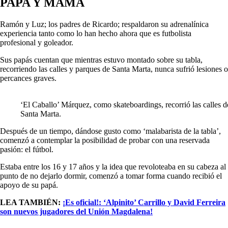
PAPA Y MAMA
Ramón y Luz; los padres de Ricardo; respaldaron su adrenalínica
experiencia tanto como lo han hecho ahora que es futbolista
profesional y goleador.
Sus papás cuentan que mientras estuvo montado sobre su tabla,
recorriendo las calles y parques de Santa Marta, nunca sufrió lesiones o
percances graves.
‘El Caballo’ Márquez, como skateboardings, recorrió las calles d
Santa Marta.
Después de un tiempo, dándose gusto como ‘malabarista de la tabla’,
comenzó a contemplar la posibilidad de probar con una reservada
pasión: el fútbol.
Estaba entre los 16 y 17 años y la idea que revoloteaba en su cabeza al
punto de no dejarlo dormir, comenzó a tomar forma cuando recibió el
apoyo de su papá.
LEA TAMBIÉN:
¡Es oficial!: ‘Alpinito’ Carrillo y David Ferreira
son nuevos jugadores del Unión Magdalena!