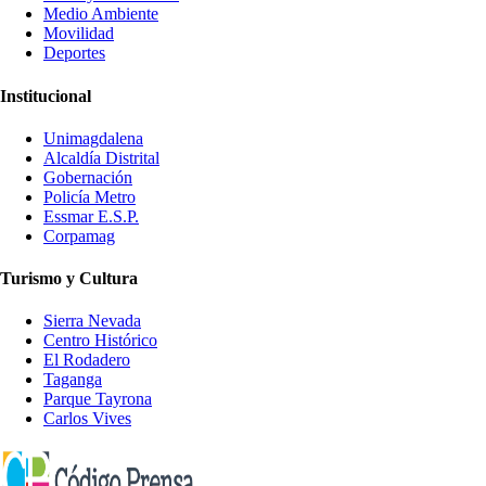
Medio Ambiente
Movilidad
Deportes
Institucional
Unimagdalena
Alcaldía Distrital
Gobernación
Policía Metro
Essmar E.S.P.
Corpamag
Turismo y Cultura
Sierra Nevada
Centro Histórico
El Rodadero
Taganga
Parque Tayrona
Carlos Vives