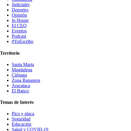
Judiciales
Deportes
Opinión
In House
El CEO
Eventos
Podcast
#YoEscribo
Territorio
Santa Marta
Magdalena
Ciénaga
Zona Bananera
Aracataca
El Banco
Temas de Interés
Pico y placa
Seguridad
Educación
Salud y COVID-19