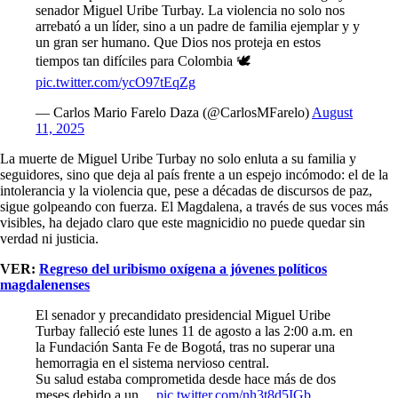
senador Miguel Uribe Turbay. La violencia no solo nos
arrebató a un líder, sino a un padre de familia ejemplar y y
un gran ser humano. Que Dios nos proteja en estos
tiempos tan difíciles para Colombia 🕊️
pic.twitter.com/ycO97tEqZg
— Carlos Mario Farelo Daza (@CarlosMFarelo)
August
11, 2025
La muerte de Miguel Uribe Turbay no solo enluta a su familia y
seguidores, sino que deja al país frente a un espejo incómodo: el de la
intolerancia y la violencia que, pese a décadas de discursos de paz,
sigue golpeando con fuerza. El Magdalena, a través de sus voces más
visibles, ha dejado claro que este magnicidio no puede quedar sin
verdad ni justicia.
VER:
Regreso del uribismo oxígena a jóvenes políticos
magdalenenses
El senador y precandidato presidencial Miguel Uribe
Turbay falleció este lunes 11 de agosto a las 2:00 a.m. en
la Fundación Santa Fe de Bogotá, tras no superar una
hemorragia en el sistema nervioso central.
Su salud estaba comprometida desde hace más de dos
meses debido a un…
pic.twitter.com/nh3t8d5IGb