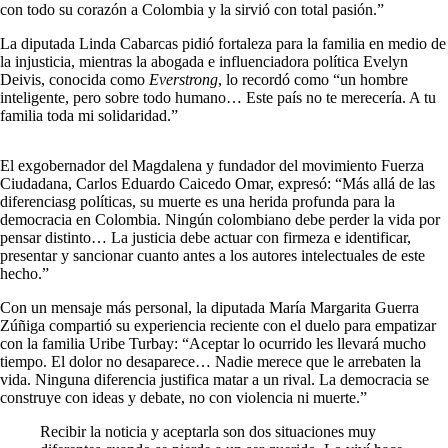
con todo su corazón a Colombia y la sirvió con total pasión.”
La diputada Linda Cabarcas pidió fortaleza para la familia en medio de
la injusticia, mientras la abogada e influenciadora política Evelyn
Deivis, conocida como
Everstrong
, lo recordó como “un hombre
inteligente, pero sobre todo humano… Este país no te merecería. A tu
familia toda mi solidaridad.”
El exgobernador del Magdalena y fundador del movimiento Fuerza
Ciudadana, Carlos Eduardo Caicedo Omar, expresó: “Más allá de las
diferenciasg políticas, su muerte es una herida profunda para la
democracia en Colombia. Ningún colombiano debe perder la vida por
pensar distinto… La justicia debe actuar con firmeza e identificar,
presentar y sancionar cuanto antes a los autores intelectuales de este
hecho.”
Con un mensaje más personal, la diputada María Margarita Guerra
Zúñiga compartió su experiencia reciente con el duelo para empatizar
con la familia Uribe Turbay: “Aceptar lo ocurrido les llevará mucho
tiempo. El dolor no desaparece… Nadie merece que le arrebaten la
vida. Ninguna diferencia justifica matar a un rival. La democracia se
construye con ideas y debate, no con violencia ni muerte.”
Recibir la noticia y aceptarla son dos situaciones muy