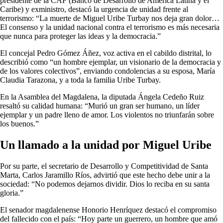
presidente de la CAF (Banco de Desarrollo de América Latina y el
Caribe) y exministro, destacó la urgencia de unidad frente al
terrorismo: “La muerte de Miguel Uribe Turbay nos deja gran dolor…
El consenso y la unidad nacional contra el terrorismo es más necesaria
que nunca para proteger las ideas y la democracia.”
El concejal Pedro Gómez Áñez, voz activa en el cabildo distrital, lo
describió como “un hombre ejemplar, un visionario de la democracia y
de los valores colectivos”, enviando condolencias a su esposa, María
Claudia Tarazona, y a toda la familia Uribe Turbay.
En la Asamblea del Magdalena, la diputada Ángela Cedeño Ruiz
resaltó su calidad humana: “Murió un gran ser humano, un líder
ejemplar y un padre lleno de amor. Los violentos no triunfarán sobre
los buenos.”
Un llamado a la unidad por Miguel Uribe
Por su parte, el secretario de Desarrollo y Competitividad de Santa
Marta, Carlos Jaramillo Ríos, advirtió que este hecho debe unir a la
sociedad: “No podemos dejarnos dividir. Dios lo reciba en su santa
gloria.”
El senador magdalenense Honorio Henríquez destacó el compromiso
del fallecido con el país: “Hoy parte un guerrero, un hombre que amó