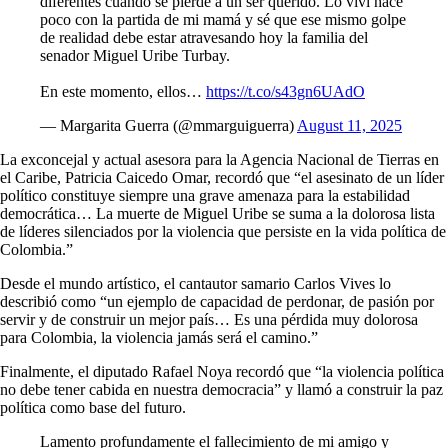
diferentes cuando se pierde a un ser querido. Lo viví hace
poco con la partida de mi mamá y sé que ese mismo golpe
de realidad debe estar atravesando hoy la familia del
senador Miguel Uribe Turbay.
En este momento, ellos…
https://t.co/s43gn6UAdO
— Margarita Guerra (@mmarguiguerra)
August 11, 2025
La exconcejal y actual asesora para la Agencia Nacional de Tierras en
el Caribe, Patricia Caicedo Omar, recordó que “el asesinato de un líder
político constituye siempre una grave amenaza para la estabilidad
democrática… La muerte de Miguel Uribe se suma a la dolorosa lista
de líderes silenciados por la violencia que persiste en la vida política de
Colombia.”
Desde el mundo artístico, el cantautor samario Carlos Vives lo
describió como “un ejemplo de capacidad de perdonar, de pasión por
servir y de construir un mejor país… Es una pérdida muy dolorosa
para Colombia, la violencia jamás será el camino.”
Finalmente, el diputado Rafael Noya recordó que “la violencia política
no debe tener cabida en nuestra democracia” y llamó a construir la paz
política como base del futuro.
Lamento profundamente el fallecimiento de mi amigo y