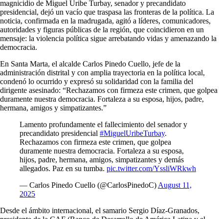
magnicidio de Miguel Uribe Turbay, senador y precandidato
presidencial, dejó un vacío que traspasa las fronteras de la política. La
noticia, confirmada en la madrugada, agitó a líderes, comunicadores,
autoridades y figuras públicas de la región, que coincidieron en un
mensaje: la violencia política sigue arrebatando vidas y amenazando la
democracia.
En Santa Marta, el alcalde Carlos Pinedo Cuello, jefe de la
administración distrital y con amplia trayectoria en la política local,
condenó lo ocurrido y expresó su solidaridad con la familia del
dirigente asesinado: “Rechazamos con firmeza este crimen, que golpea
duramente nuestra democracia. Fortaleza a su esposa, hijos, padre,
hermana, amigos y simpatizantes.”
Lamento profundamente el fallecimiento del senador y
precandidato presidencial
#MiguelUribeTurbay
.
Rechazamos con firmeza este crimen, que golpea
duramente nuestra democracia. Fortaleza a su esposa,
hijos, padre, hermana, amigos, simpatizantes y demás
allegados. Paz en su tumba.
pic.twitter.com/YssliWRkwh
— Carlos Pinedo Cuello (@CarlosPinedoC)
August 11,
2025
Desde el ámbito internacional, el samario Sergio Díaz-Granados,