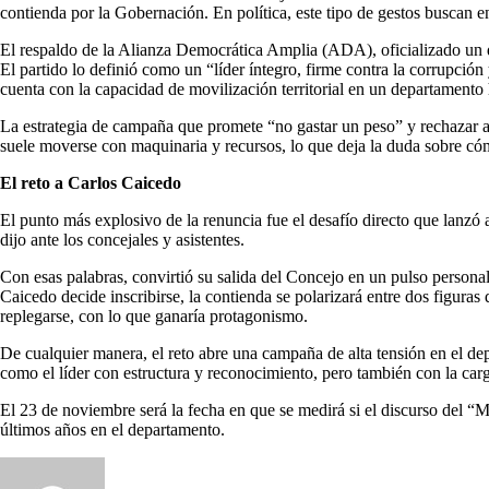
contienda por la Gobernación. En política, este tipo de gestos buscan 
El respaldo de la Alianza Democrática Amplia (ADA), oficializado un dí
El partido lo definió como un “líder íntegro, firme contra la corrupció
cuenta con la capacidad de movilización territorial en un departamento h
La estrategia de campaña que promete “no gastar un peso” y rechazar al
suele moverse con maquinaria y recursos, lo que deja la duda sobre cóm
El reto a Carlos Caicedo
El punto más explosivo de la renuncia fue el desafío directo que lanzó
dijo ante los concejales y asistentes.
Con esas palabras, convirtió su salida del Concejo en un pulso personal
Caicedo decide inscribirse, la contienda se polarizará entre dos figur
replegarse, con lo que ganaría protagonismo.
De cualquier manera, el reto abre una campaña de alta tensión en el dep
como el líder con estructura y reconocimiento, pero también con la car
El 23 de noviembre será la fecha en que se medirá si el discurso del “
últimos años en el departamento.