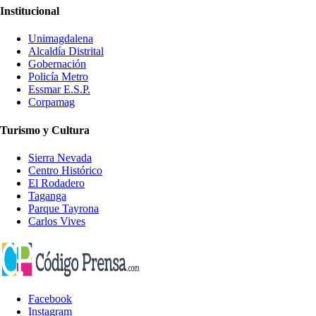
Institucional
Unimagdalena
Alcaldía Distrital
Gobernación
Policía Metro
Essmar E.S.P.
Corpamag
Turismo y Cultura
Sierra Nevada
Centro Histórico
El Rodadero
Taganga
Parque Tayrona
Carlos Vives
Facebook
Instagram