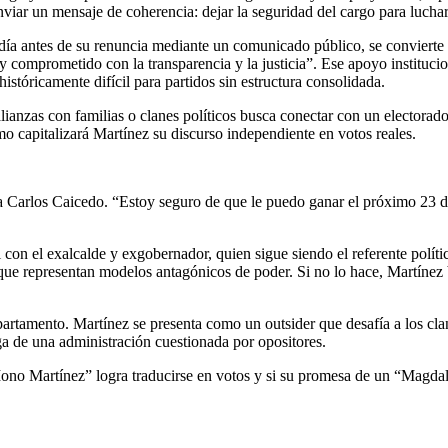
enviar un mensaje de coherencia: dejar la seguridad del cargo para luch
a antes de su renuncia mediante un comunicado público, se convierte en 
n y comprometido con la transparencia y la justicia”. Ese apoyo instituc
istóricamente difícil para partidos sin estructura consolidada.
ianzas con familias o clanes políticos busca conectar con un electorado
o capitalizará Martínez su discurso independiente en votos reales.
 a Carlos Caicedo. “Estoy seguro de que le puedo ganar el próximo 23 d
 con el exalcalde y exgobernador, quien sigue siendo el referente políti
as que representan modelos antagónicos de poder. Si no lo hace, Martín
artamento. Martínez se presenta como un outsider que desafía a los clan
ga de una administración cuestionada por opositores.
Mono Martínez” logra traducirse en votos y si su promesa de un “Magdale