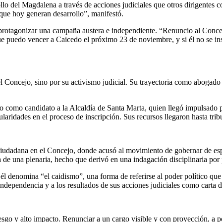
llo del Magdalena a través de acciones judiciales que otros dirigentes
que hoy generan desarrollo”, manifestó.
 protagonizar una campaña austera e independiente. “Renuncio al Conce
e que puedo vencer a Caicedo el próximo 23 de noviembre, y si él no se i
el Concejo, sino por su activismo judicial. Su trayectoria como abogado 
elo como candidato a la Alcaldía de Santa Marta, quien llegó impulsado
aridades en el proceso de inscripción. Sus recursos llegaron hasta tribu
iudadana en el Concejo, donde acusó al movimiento de gobernar de espa
a de una plenaria, hecho que derivó en una indagación disciplinaria por 
e él denomina “el caidismo”, una forma de referirse al poder político q
 independencia y a los resultados de sus acciones judiciales como carta 
go y alto impacto. Renunciar a un cargo visible y con proyección, a poc