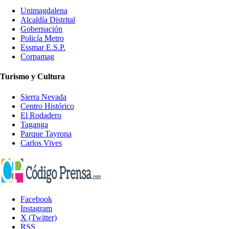
Unimagdalena
Alcaldía Distrital
Gobernación
Policía Metro
Essmar E.S.P.
Corpamag
Turismo y Cultura
Sierra Nevada
Centro Histórico
El Rodadero
Taganga
Parque Tayrona
Carlos Vives
Facebook
Instagram
X (Twitter)
RSS