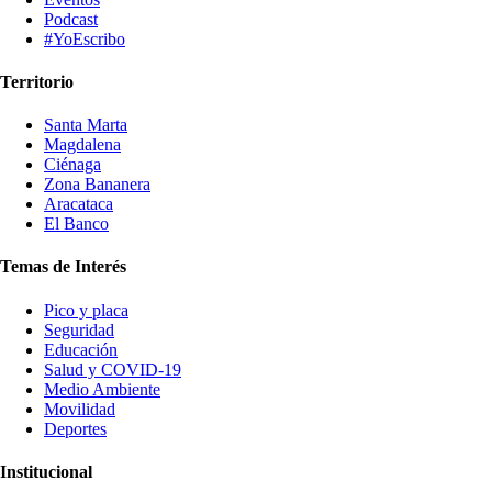
Podcast
#YoEscribo
Territorio
Santa Marta
Magdalena
Ciénaga
Zona Bananera
Aracataca
El Banco
Temas de Interés
Pico y placa
Seguridad
Educación
Salud y COVID-19
Medio Ambiente
Movilidad
Deportes
Institucional