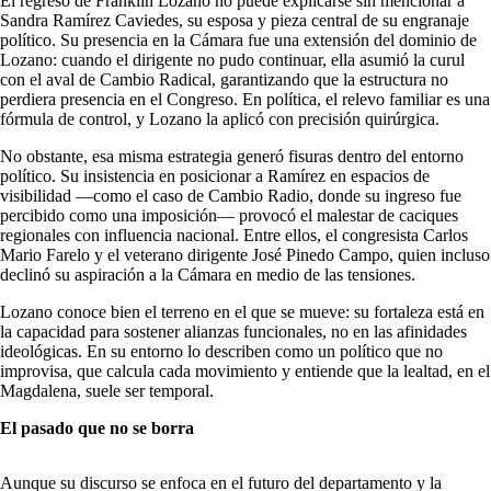
El regreso de Franklin Lozano no puede explicarse sin mencionar a
Sandra Ramírez Caviedes, su esposa y pieza central de su engranaje
político. Su presencia en la Cámara fue una extensión del dominio de
Lozano: cuando el dirigente no pudo continuar, ella asumió la curul
con el aval de Cambio Radical, garantizando que la estructura no
perdiera presencia en el Congreso. En política, el relevo familiar es una
fórmula de control, y Lozano la aplicó con precisión quirúrgica.
No obstante, esa misma estrategia generó fisuras dentro del entorno
político. Su insistencia en posicionar a Ramírez en espacios de
visibilidad —como el caso de Cambio Radio, donde su ingreso fue
percibido como una imposición— provocó el malestar de caciques
regionales con influencia nacional. Entre ellos, el congresista Carlos
Mario Farelo y el veterano dirigente José Pinedo Campo, quien incluso
declinó su aspiración a la Cámara en medio de las tensiones.
Lozano conoce bien el terreno en el que se mueve: su fortaleza está en
la capacidad para sostener alianzas funcionales, no en las afinidades
ideológicas. En su entorno lo describen como un político que no
improvisa, que calcula cada movimiento y entiende que la lealtad, en el
Magdalena, suele ser temporal.
El pasado que no se borra
Aunque su discurso se enfoca en el futuro del departamento y la