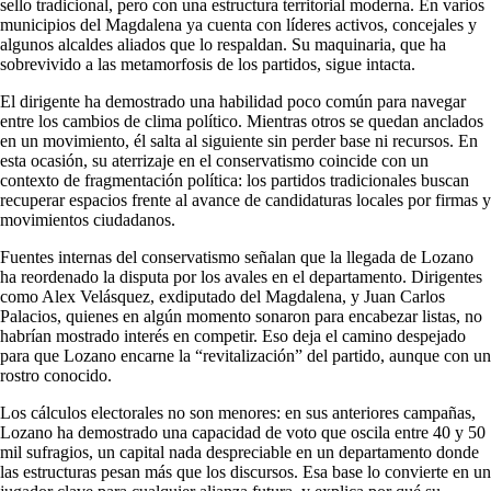
sello tradicional, pero con una estructura territorial moderna. En varios
municipios del Magdalena ya cuenta con líderes activos, concejales y
algunos alcaldes aliados que lo respaldan. Su maquinaria, que ha
sobrevivido a las metamorfosis de los partidos, sigue intacta.
El dirigente ha demostrado una habilidad poco común para navegar
entre los cambios de clima político. Mientras otros se quedan anclados
en un movimiento, él salta al siguiente sin perder base ni recursos. En
esta ocasión, su aterrizaje en el conservatismo coincide con un
contexto de fragmentación política: los partidos tradicionales buscan
recuperar espacios frente al avance de candidaturas locales por firmas y
movimientos ciudadanos.
Fuentes internas del conservatismo señalan que la llegada de Lozano
ha reordenado la disputa por los avales en el departamento. Dirigentes
como Alex Velásquez, exdiputado del Magdalena, y Juan Carlos
Palacios, quienes en algún momento sonaron para encabezar listas, no
habrían mostrado interés en competir. Eso deja el camino despejado
para que Lozano encarne la “revitalización” del partido, aunque con un
rostro conocido.
Los cálculos electorales no son menores: en sus anteriores campañas,
Lozano ha demostrado una capacidad de voto que oscila entre 40 y 50
mil sufragios, un capital nada despreciable en un departamento donde
las estructuras pesan más que los discursos. Esa base lo convierte en un