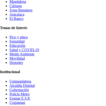
Magdalena
Ciénaga
Zona Bananera
Aracataca
El Banco
Temas de Interés
Pico y placa
Seguridad
Educación
Salud y COVID-19
Medio Ambiente
Movilidad
Deportes
Institucional
Unimagdalena
Alcaldía Distrital
Gobernación
Policía Metro
Essmar E.S.P.
Corpamag