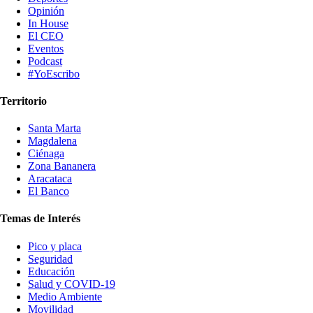
Opinión
In House
El CEO
Eventos
Podcast
#YoEscribo
Territorio
Santa Marta
Magdalena
Ciénaga
Zona Bananera
Aracataca
El Banco
Temas de Interés
Pico y placa
Seguridad
Educación
Salud y COVID-19
Medio Ambiente
Movilidad