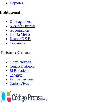
Deportes
Institucional
Unimagdalena
Alcaldía Distrital
Gobernación
Policía Metro
Essmar E.S.P.
Corpamag
Turismo y Cultura
Sierra Nevada
Centro Histórico
El Rodadero
Taganga
Parque Tayrona
Carlos Vives