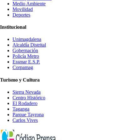
Medio Ambiente
Movilidad
Deportes
Institucional
Unimagdalena
Alcaldía Distrital
Gobernación
Policía Metro
Essmar E.S.P.
Corpamag
Turismo y Cultura
Sierra Nevada
Centro Histórico
El Rodadero
Taganga
Parque Tayrona
Carlos Vives