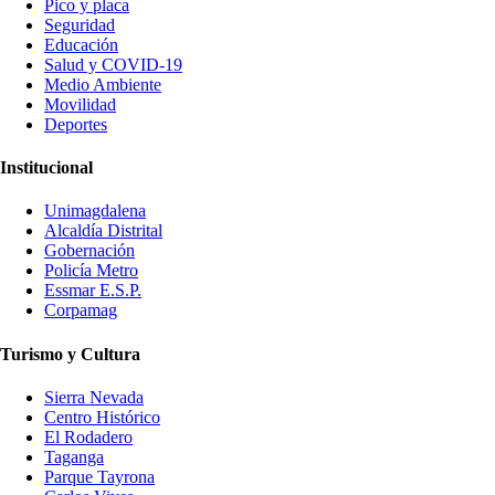
Pico y placa
Seguridad
Educación
Salud y COVID-19
Medio Ambiente
Movilidad
Deportes
Institucional
Unimagdalena
Alcaldía Distrital
Gobernación
Policía Metro
Essmar E.S.P.
Corpamag
Turismo y Cultura
Sierra Nevada
Centro Histórico
El Rodadero
Taganga
Parque Tayrona