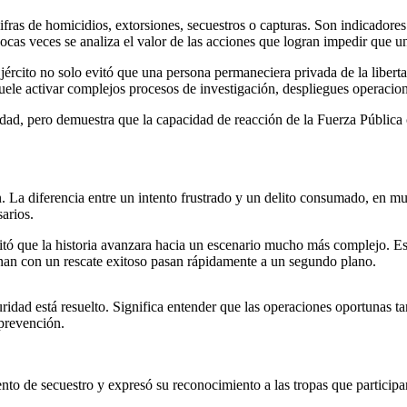
cifras de homicidios, extorsiones, secuestros o capturas. Son indicador
pocas veces se analiza el valor de las acciones que logran impedir que un
Ejército no solo evitó que una persona permaneciera privada de la libe
uele activar complejos procesos de investigación, despliegues operacion
uridad, pero demuestra que la capacidad de reacción de la Fuerza Públi
. La diferencia entre un intento frustrado y un delito consumado, en m
arios.
itó que la historia avanzara hacia un escenario mucho más complejo. E
inan con un rescate exitoso pasan rápidamente a un segundo plano.
uridad está resuelto. Significa entender que las operaciones oportunas 
 prevención.
nto de secuestro y expresó su reconocimiento a las tropas que particip