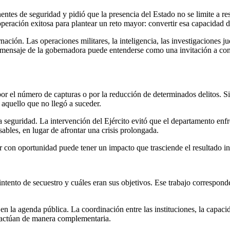
anentes de seguridad y pidió que la presencia del Estado no se limite 
 operación exitosa para plantear un reto mayor: convertir esa capacidad d
ón. Las operaciones militares, la inteligencia, las investigaciones jud
el mensaje de la gobernadora puede entenderse como una invitación a co
s por el número de capturas o por la reducción de determinados delitos. 
 aquello que no llegó a suceder.
 seguridad. La intervención del Ejército evitó que el departamento enf
sables, en lugar de afrontar una crisis prolongada.
r con oportunidad puede tener un impacto que trasciende el resultado i
 intento de secuestro y cuáles eran sus objetivos. Ese trabajo correspon
 la agenda pública. La coordinación entre las instituciones, la capacid
o actúan de manera complementaria.