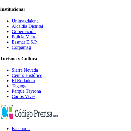
Institucional
Unimagdalena
Alcaldía Distrital
Gobernación
Policía Metro
Essmar E.S.P.
Corpamag
Turismo y Cultura
Sierra Nevada
Centro Histórico
El Rodadero
Taganga
Parque Tayrona
Carlos Vives
Facebook