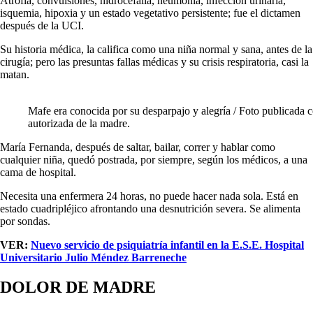
Atrofia, convulsiones, hidrocefalia, neumonía, infección urinaria,
isquemia, hipoxia y un estado vegetativo persistente; fue el dictamen
después de la UCI.
Su historia médica, la califica como una niña normal y sana, antes de la
cirugía; pero las presuntas fallas médicas y su crisis respiratoria, casi la
matan.
Mafe era conocida por su desparpajo y alegría / Foto publicada 
autorizada de la madre.
María Fernanda, después de saltar, bailar, correr y hablar como
cualquier niña, quedó postrada, por siempre, según los médicos, a una
cama de hospital.
Necesita una enfermera 24 horas, no puede hacer nada sola. Está en
estado cuadripléjico afrontando una desnutrición severa. Se alimenta
por sondas.
VER:
Nuevo servicio de psiquiatría infantil en la E.S.E. Hospital
Universitario Julio Méndez Barreneche
DOLOR DE MADRE