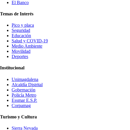
El Banco
Temas de Interés
Pico y placa
Seguridad
Educación
Salud y COVID-19
Medio Ambiente
Movilidad
Deportes
Institucional
Unimagdalena
Alcaldía Distrital
Gobernación
Policía Metro
Essmar E.S.P.
Corpamag
Turismo y Cultura
Sierra Nevada