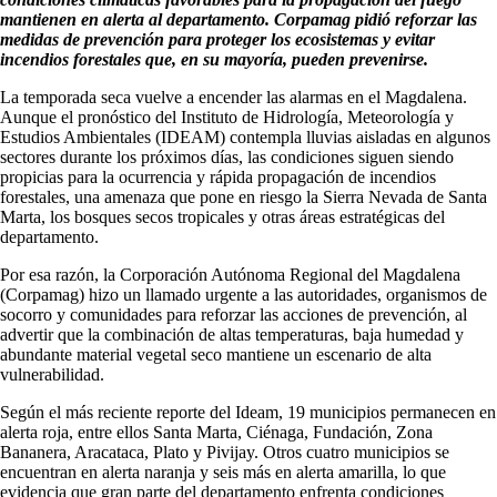
mantienen en alerta al departamento. Corpamag pidió reforzar las
medidas de prevención para proteger los ecosistemas y evitar
incendios forestales que, en su mayoría, pueden prevenirse.
La temporada seca vuelve a encender las alarmas en el Magdalena.
Aunque el pronóstico del Instituto de Hidrología, Meteorología y
Estudios Ambientales (IDEAM) contempla lluvias aisladas en algunos
sectores durante los próximos días, las condiciones siguen siendo
propicias para la ocurrencia y rápida propagación de incendios
forestales, una amenaza que pone en riesgo la Sierra Nevada de Santa
Marta, los bosques secos tropicales y otras áreas estratégicas del
departamento.
Por esa razón, la Corporación Autónoma Regional del Magdalena
(Corpamag) hizo un llamado urgente a las autoridades, organismos de
socorro y comunidades para reforzar las acciones de prevención, al
advertir que la combinación de altas temperaturas, baja humedad y
abundante material vegetal seco mantiene un escenario de alta
vulnerabilidad.
Según el más reciente reporte del Ideam, 19 municipios permanecen en
alerta roja, entre ellos Santa Marta, Ciénaga, Fundación, Zona
Bananera, Aracataca, Plato y Pivijay. Otros cuatro municipios se
encuentran en alerta naranja y seis más en alerta amarilla, lo que
evidencia que gran parte del departamento enfrenta condiciones