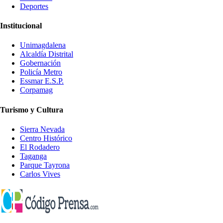
Deportes
Institucional
Unimagdalena
Alcaldía Distrital
Gobernación
Policía Metro
Essmar E.S.P.
Corpamag
Turismo y Cultura
Sierra Nevada
Centro Histórico
El Rodadero
Taganga
Parque Tayrona
Carlos Vives