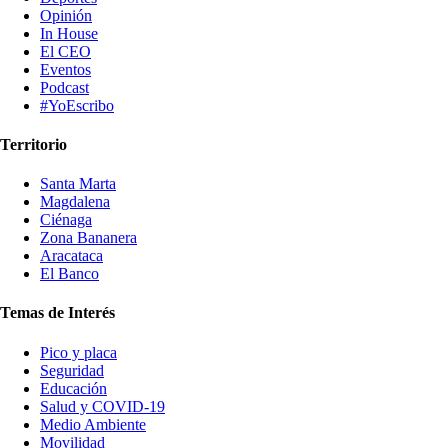
Opinión
In House
El CEO
Eventos
Podcast
#YoEscribo
Territorio
Santa Marta
Magdalena
Ciénaga
Zona Bananera
Aracataca
El Banco
Temas de Interés
Pico y placa
Seguridad
Educación
Salud y COVID-19
Medio Ambiente
Movilidad