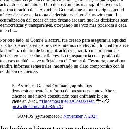
activa de los miembros. Uno de los cambios más significativos es la
reestructuración de la Asamblea General, que ahora se erige como el
núcleo decisivo en la toma de decisiones clave del movimiento. La
centralización del poder en este órgano asegura que las decisiones sean
democráticas y transparentes, otorgando una voz más poderosa a cada
miembro.
Por otro lado, el Comité Electoral fue creado para asegurar la equidad
y la transparencia en los procesos internos de elección, lo cual fortalece
la confianza dentro de la organización y garantiza un ambiente de
justicia en la selección de líderes. La transparencia en la gestión de
recursos también se ve reflejada en el Comité de Tesorería, que ahora
rendirá informes semestrales, mostrando un claro compromiso con la
rendición de cuentas.
En Asamblea General Ordinaria, aprobamos
democráticamente la reforma de nuestros estatutos. Ahora
tenemos una nueva constitución para enfrentar lo que
viene en 2025.
#HacemosQueLasCosasPasen
💙🩵🤍
pic.twitter.com/hdIJb83m2C
— SOMOS (@msomoscol)
November 7, 2024
Inclusión y bienestar: un enfoque más