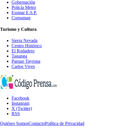
Gobernación
Policía Metro
Essmar E.S.P.
Corpamag
Turismo y Cultura
Sierra Nevada
Centro Histórico
El Rodadero
Taganga
Parque Tayrona
Carlos Vives
Facebook
Instagram
X (Twitter)
RSS
Quiénes Somos
Contacto
Política de Privacidad