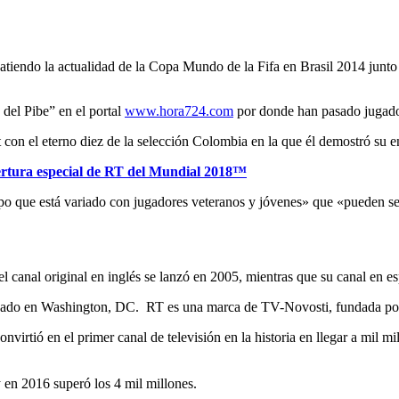
batiendo la actualidad de la Copa Mundo de la Fifa en Brasil 2014 junt
del Pibe” en el portal
www.hora724.com
por donde han pasado jugado
set con el eterno diez de la selección Colombia en la que él demostró su
obertura especial de RT del Mundial 2018™
uipo que está variado con jugadores veteranos y jóvenes» que «pueden se
l canal original en inglés se lanzó en 2005, mientras que su canal en 
icado en Washington, DC. RT es una marca de TV-Novosti, fundada por
nvirtió en el primer canal de televisión en la historia en llegar a mil m
y en 2016 superó los 4 mil millones.