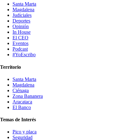
Santa Marta
Magdalena
Judiciales
Deportes
Opinión
In House
El CEO
Eventos
Podcast
#YoEscribo
Territorio
Santa Marta
Magdalena
Ciénaga
Zona Bananera
Aracataca
El Banco
Temas de Interés
Pico y placa
Seguridad