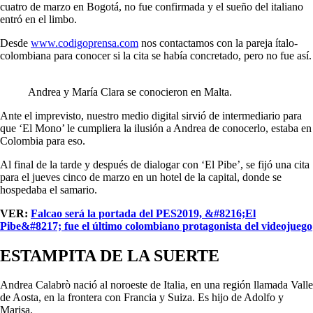
cuatro de marzo en Bogotá, no fue confirmada y el sueño del italiano
entró en el limbo.
Desde
www.codigoprensa.com
nos contactamos con la pareja ítalo-
colombiana para conocer si la cita se había concretado, pero no fue así.
Andrea y María Clara se conocieron en Malta.
Ante el imprevisto, nuestro medio digital sirvió de intermediario para
que ‘El Mono’ le cumpliera la ilusión a Andrea de conocerlo, estaba en
Colombia para eso.
Al final de la tarde y después de dialogar con ‘El Pibe’, se fijó una cita
para el jueves cinco de marzo en un hotel de la capital, donde se
hospedaba el samario.
VER:
Falcao será la portada del PES2019, &#8216;El
Pibe&#8217; fue el último colombiano protagonista del videojuego
ESTAMPITA DE LA SUERTE
Andrea Calabrò nació al noroeste de Italia, en una región llamada Valle
de Aosta, en la frontera con Francia y Suiza. Es hijo de Adolfo y
Marisa.