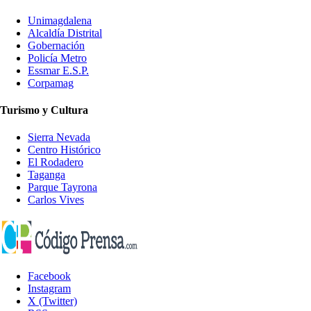
Unimagdalena
Alcaldía Distrital
Gobernación
Policía Metro
Essmar E.S.P.
Corpamag
Turismo y Cultura
Sierra Nevada
Centro Histórico
El Rodadero
Taganga
Parque Tayrona
Carlos Vives
Facebook
Instagram
X (Twitter)