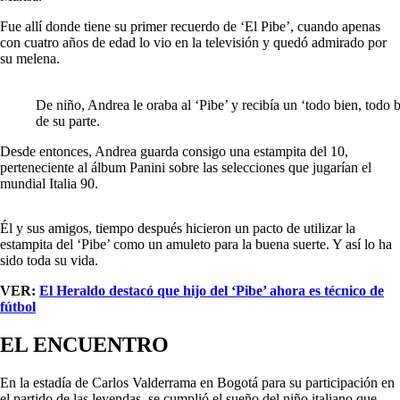
Fue allí donde tiene su primer recuerdo de ‘El Pibe’, cuando apenas
con cuatro años de edad lo vio en la televisión y quedó admirado por
su melena.
De niño, Andrea le oraba al ‘Pibe’ y recibía un ‘todo bien, todo b
de su parte.
Desde entonces, Andrea guarda consigo una estampita del 10,
perteneciente al álbum Panini sobre las selecciones que jugarían el
mundial Italia 90.
Él y sus amigos, tiempo después hicieron un pacto de utilizar la
estampita del ‘Pibe’ como un amuleto para la buena suerte. Y así lo ha
sido toda su vida.
VER:
El Heraldo destacó que hijo del ‘Pibe’ ahora es técnico de
fútbol
EL ENCUENTRO
En la estadía de Carlos Valderrama en Bogotá para su participación en
el partido de las leyendas, se cumplió el sueño del niño italiano que