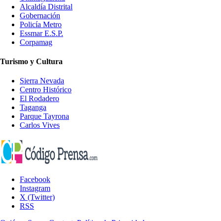
Alcaldía Distrital
Gobernación
Policía Metro
Essmar E.S.P.
Corpamag
Turismo y Cultura
Sierra Nevada
Centro Histórico
El Rodadero
Taganga
Parque Tayrona
Carlos Vives
Facebook
Instagram
X (Twitter)
RSS