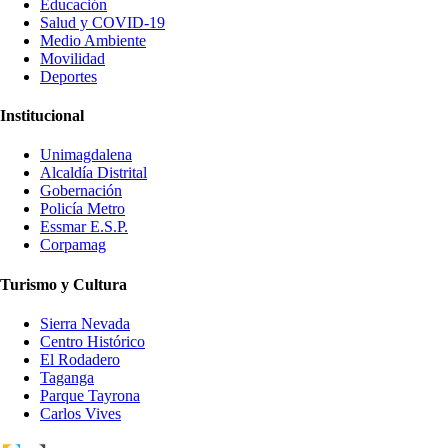
Educación
Salud y COVID-19
Medio Ambiente
Movilidad
Deportes
Institucional
Unimagdalena
Alcaldía Distrital
Gobernación
Policía Metro
Essmar E.S.P.
Corpamag
Turismo y Cultura
Sierra Nevada
Centro Histórico
El Rodadero
Taganga
Parque Tayrona
Carlos Vives