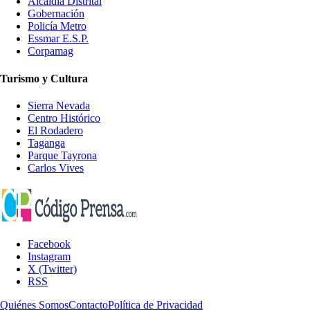
Alcaldía Distrital
Gobernación
Policía Metro
Essmar E.S.P.
Corpamag
Turismo y Cultura
Sierra Nevada
Centro Histórico
El Rodadero
Taganga
Parque Tayrona
Carlos Vives
Facebook
Instagram
X (Twitter)
RSS
Quiénes Somos
Contacto
Política de Privacidad