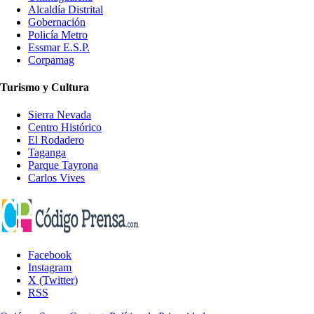
Alcaldía Distrital
Gobernación
Policía Metro
Essmar E.S.P.
Corpamag
Turismo y Cultura
Sierra Nevada
Centro Histórico
El Rodadero
Taganga
Parque Tayrona
Carlos Vives
Facebook
Instagram
X (Twitter)
RSS