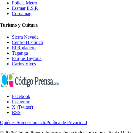
Policía Metro
Essmar E.S.P.
Corpamag
Turismo y Cultura
Sierra Nevada
Centro Histórico
El Rodadero
Taganga
Parque Tayrona
Carlos Vives
Facebook
Instagram
X (Twitter)
RSS
Quiénes Somos
Contacto
Política de Privacidad
© 2026 Código Prensa. Información en todos los colores. Santa Marta