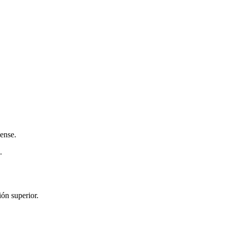
nense.
.
ión superior.