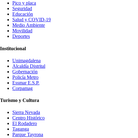
Pico y placa
Seguridad
Educación
Salud y COVID-19
Medio Ambiente
Movilidad
Deportes
Institucional
Unimagdalena
Alcaldía Distrital
Gobernación
Policía Metro
Essmar E.S.P.
Corpamag
Turismo y Cultura
Sierra Nevada
Centro Histórico
El Rodadero
Taganga
Parque Tayrona